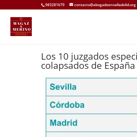
983281679
contacto@abogadoenvalladolid.org
Los 10 juzgados espec
colapsados de España