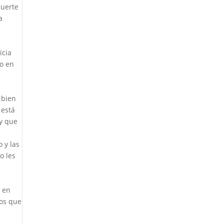
suerte
a
icia
No en
 bien
 está
y que
 y las
o les
s en
dos que