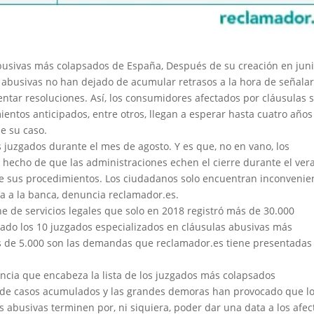
abusivas más colapsados de España, Después de su creación en jun
s abusivas no han dejado de acumular retrasos a la hora de señala
ntar resoluciones. Así, los consumidores afectados por cláusulas s
ientos anticipados, entre otros, llegan a esperar hasta cuatro años
de su caso.
s juzgados durante el mes de agosto. Y es que, no en vano, los
hecho de que las administraciones echen el cierre durante el ver
de sus procedimientos. Los ciudadanos solo encuentran inconvenie
cia a la banca, denuncia reclamador.es.
e de servicios legales que solo en 2018 registró más de 30.000
ado los 10 juzgados especializados en cláusulas abusivas más
s de 5.000 son las demandas que reclamador.es tiene presentadas
vincia que encabeza la lista de los juzgados más colapsados
ad de casos acumulados y las grandes demoras han provocado que l
s abusivas terminen por, ni siquiera, poder dar una data a los afe