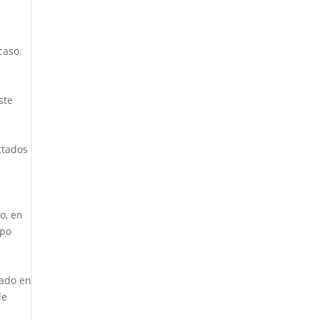
caso.
ste
ctados
o, en
mpo
zado en
de