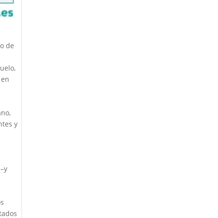
io de
r
uelo,
 en
ano,
ntes y
 –y
os
ctados