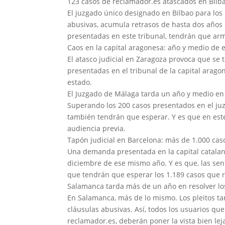
123 casos de reclamador.es atascados en Bilb
El juzgado único designado en Bilbao para los
abusivas, acumula retrasos de hasta dos años 
presentadas en este tribunal, tendrán que arm
Caos en la capital aragonesa: año y medio de 
El atasco judicial en Zaragoza provoca que se
presentadas en el tribunal de la capital arag
estado.
El Juzgado de Málaga tarda un año y medio en
Superando los 200 casos presentados en el juz
también tendrán que esperar. Y es que en este
audiencia previa.
Tapón judicial en Barcelona: más de 1.000 cas
Una demanda presentada en la capital catalana 
diciembre de ese mismo año. Y es que, las sen
que tendrán que esperar los 1.189 casos que r
Salamanca tarda más de un año en resolver los
En Salamanca, más de lo mismo. Los pleitos ta
cláusulas abusivas. Así, todos los usuarios qu
reclamador.es, deberán poner la vista bien lej