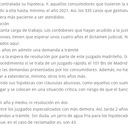
contratada su hipoteca. Y, aquellos consumidores que tuvieron la 
dir a ella hasta, mínimo, el año 2021. Así, los 335 casos que gestion
era más paciente a ser atendidos.
ución
tanta carga de trabajo. Los cordobeses que hayan acudido a la just
sivas, tienen que esperar unos cuatro años el dictamen judicial. 
ados aquí.
s años en admitir una demanda a trámite
 a la espera de resolución por parte de este juzgado madrileño. Si
rocedimiento sí se trata de un juzgado rápido, el 101 Bis de Madrid
te las demandas presentadas por los consumidores. Además, no ha
gar a extenderse, mínimo, otros tres años más.
ando sus hipotecas con cláusulas abusivas, como aquellas con suelo
gar y se colocan en una situación crítica, con riesgo de que el banc
n año y medio, ni resolución en dos
tre los juzgados especializados con más demora. Así, tarda 2 año
andas a trámite. Sin duda, un jarro de agua fría para los hipoteca
ue, en el caso de reclamador.es, son 43.